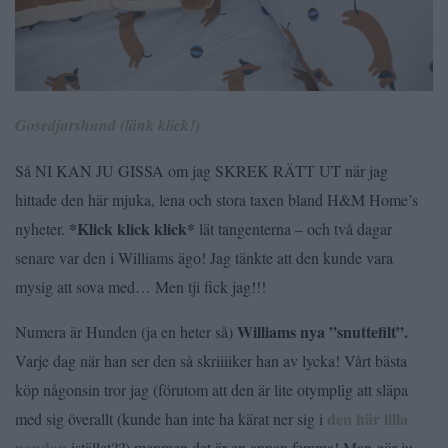
Gosedjurshund (länk klick!)
Så NI KAN JU GISSA om jag SKREK RÄTT UT när jag
hittade den här mjuka, lena och stora taxen bland H&M Home’s
*Klick klick klick*
nyheter.
lät tangenterna – och två dagar
senare var den i Williams ägo! Jag tänkte att den kunde vara
mysig att sova med… Men tji fick jag!!!
Williams nya ”snuttefilt”.
Numera är Hunden (ja en heter så)
Varje dag när han ser den så skriiiiker han av lycka! Vårt bästa
köp någonsin tror jag (förutom att den är lite otymplig att släpa
den här lilla
med sig överallt (kunde han inte ha kärat ner sig i
pandan
istället??) menmen det är en annan femma! Man gör ju