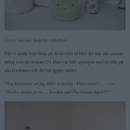
Äpplet
(en utav hans favvofrukter)
När vi skulle byta blöja på skötbordet så blev det inte alls samma
ståhej som det brukar (?!). Han var fullt upptagen med att pilla på
alla körsbären och det här äpplet istället.
*Jag fantiserar att jag delar ut poäng i Eurovision*….. —>
”Twelve points go to…. Sweden and The Green Apple!!!!”.