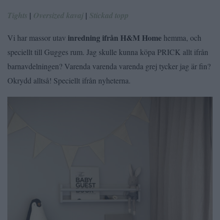
Tights
|
Oversized kavaj
|
Stickad topp
inredning ifrån H&M Home
Vi har massor utav
hemma, och
speciellt till Gugges rum. Jag skulle kunna köpa PRICK allt ifrån
barnavdelningen? Varenda varenda varenda grej tycker jag är fin?
Okrydd alltså! Speciellt ifrån nyheterna.