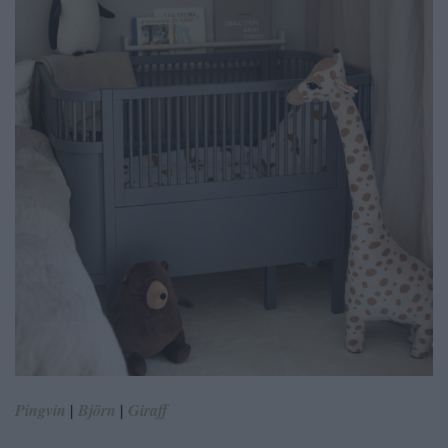
Pingvin
|
Björn
|
Giraff