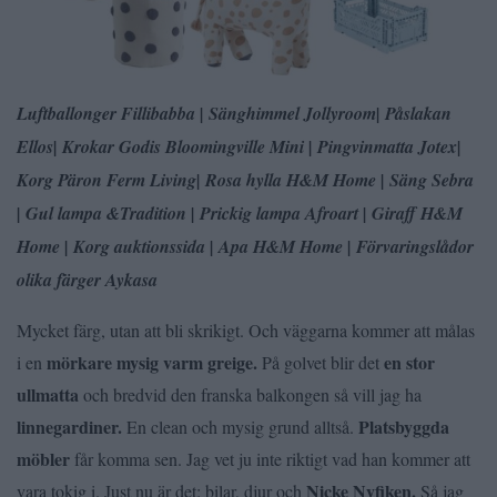
Luftballonger Fillibabba | Sänghimmel Jollyroom| Påslakan
Ellos| Krokar Godis Bloomingville Mini | Pingvinmatta Jotex|
Korg Päron Ferm Living| Rosa hylla H&M Home | Säng Sebra
| Gul lampa &Tradition | Prickig lampa Afroart | Giraff H&M
Home | Korg auktionssida | Apa H&M Home | Förvaringslådor
olika färger Aykasa
Mycket färg, utan att bli skrikigt. Och väggarna kommer att målas
mörkare mysig varm greige.
en stor
i en
På golvet blir det
ullmatta
och bredvid den franska balkongen så vill jag ha
linnegardiner.
Platsbyggda
En clean och mysig grund alltså.
möbler
får komma sen. Jag vet ju inte riktigt vad han kommer att
Nicke Nyfiken.
vara tokig i. Just nu är det: bilar, djur och
Så jag