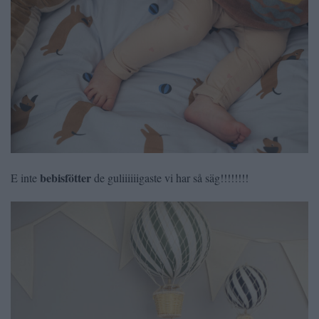
bebisfötter
E inte
de guliiiiiigaste vi har så säg!!!!!!!!