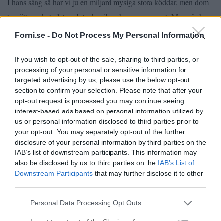
I hans säng så har vi ju en miljard mysiga stora köddar, men dom
tar rätt mycket plats och tycker ihop honom = varmt. Men när han
har sparkat undan dom inklusive täcket så är det istället för kallt
Forni.se -
Do Not Process My Personal Information
(((-:
If you wish to opt-out of the sale, sharing to third parties, or
Så nu har hans lilla bebistäcke rykt
och istället har han fått ett
processing of your personal or sensitive information for
targeted advertising by us, please use the below opt-out
större. Dock hade vi inga påslakan som passade i den sizen. Så
section to confirm your selection. Please note that after your
jag klickade mig in i H&M’s app och hittade dessa på
opt-out request is processed you may continue seeing
barnrumsavdelningen. Det fanns massa olika fina
interest-based ads based on personal information utilized by
us or personal information disclosed to third parties prior to
mönster/färger/djur. Men vid det här laget kan ni ju gissa varför vi
your opt-out. You may separately opt-out of the further
just det med taxarna på hehehe…
valde
disclosure of your personal information by third parties on the
IAB’s list of downstream participants. This information may
also be disclosed by us to third parties on the
IAB’s List of
Downstream Participants
that may further disclose it to other
third parties.
Personal Data Processing Opt Outs