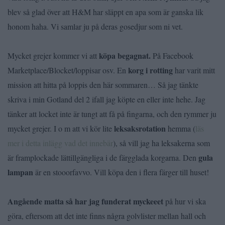
blev så glad över att H&M har släppt en apa som är ganska lik
honom haha. Vi samlar ju på deras gosedjur som ni vet.
köpa begagnat.
Mycket grejer kommer vi att
På Facebook
korg i rotting
Marketplace/Blocket/loppisar osv. En
har varit mitt
mission att hitta på loppis den här sommaren… Så jag tänkte
skriva i min Gotland del 2 ifall jag köpte en eller inte hehe. Jag
tänker att locket inte är tungt att få på fingarna, och den rymmer ju
leksaksrotation
mycket grejer. I o m att vi kör lite
hemma (
läs
mer i detta inlägg vad det innebär
), så vill jag ha leksakerna som
gula
är framplockade lättillgängliga i de färgglada korgarna. Den
lampan
är en stooorfavvo. Vill köpa den i flera färger till huset!
Angående matta så har jag funderat myckeeet
på hur vi ska
göra, eftersom att det inte finns några golvlister mellan hall och