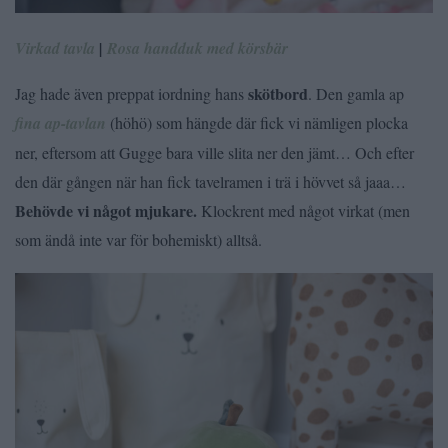
Virkad tavla
|
Rosa handduk med körsbär
skötbord
Jag hade även preppat iordning hans
. Den gamla ap
fina ap-tavlan
(höhö) som hängde där fick vi nämligen plocka
ner, eftersom att Gugge bara ville slita ner den jämt… Och efter
den där gången när han fick tavelramen i trä i hövvet så jaaa…
Behövde vi något mjukare.
Klockrent med något virkat (men
som ändå inte var för bohemiskt) alltså.