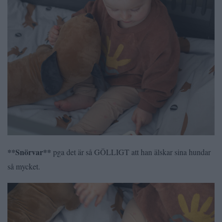
**Snörvar**
pga det är så GÖLLIGT att han älskar sina hundar
så mycket.