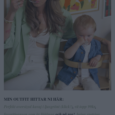
MIN OUTFIT HITTAR NI HÄR:
Perfekt oversized kavaj i ljusgrönt (klick!)
,
vit topp 99kr
,
favoritjeansen som är lååånga
och på rea!,
beiga spetsiga