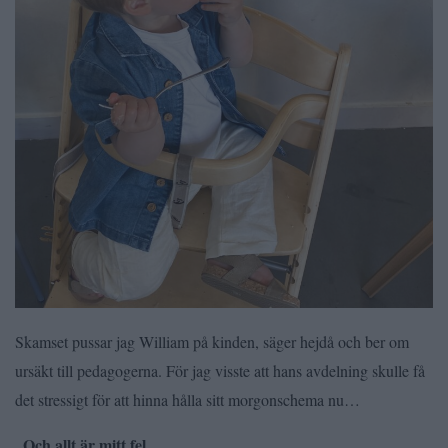
Skamset pussar jag William på kinden, säger hejdå och ber om
ursäkt till pedagogerna. För jag visste att hans avdelning skulle få
det stressigt för att hinna hålla sitt morgonschema nu…
_Och allt är mitt fel._