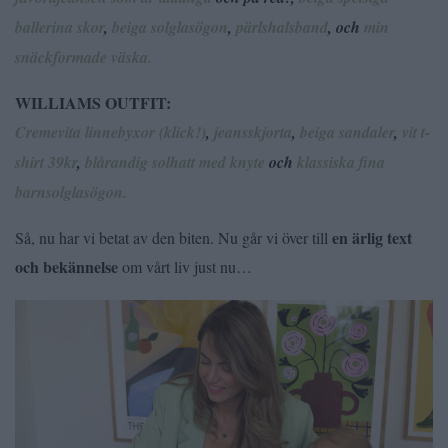
ballerina skor
,
beiga solglasögon
,
pärlshalsband
, och
min
snäckformade väska.
WILLIAMS OUTFIT:
Cremevita linnebyxor (klick!)
,
jeansskjorta
,
beiga sandaler
,
vit t-
shirt 39kr
,
blårandig solhatt med knyte
och
klassiska fina
barnsolglasögon.
en ärlig text
Så, nu har vi betat av den biten. Nu går vi över till
och bekännelse
om vårt liv just nu…