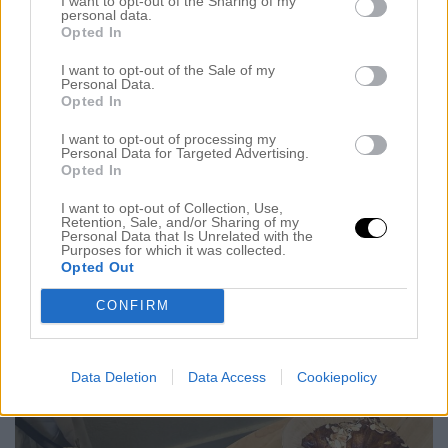
I want to opt-out of the Sharing of my
personal data.
Opted In
*William får inte märka att jag är stressad*
I want to opt-out of the Sale of my
*William får INTE märka att jag är stressad!!!*
Personal Data.
Opted In
I want to opt-out of processing my
Personal Data for Targeted Advertising.
Opted In
I want to opt-out of Collection, Use,
Retention, Sale, and/or Sharing of my
Personal Data that Is Unrelated with the
Purposes for which it was collected.
Opted Out
CONFIRM
Data Deletion
Data Access
Cookiepolicy