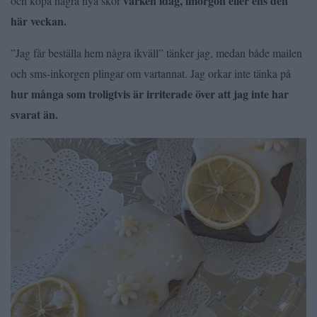
varken idag, imorgon eller ens den
och köpa några nya skor
här veckan.
”Jag får beställa hem några ikväll” tänker jag, medan både mailen
och sms-inkorgen plingar om vartannat. Jag orkar inte tänka på
hur många som troligtvis är irriterade över att jag inte har
svarat än.