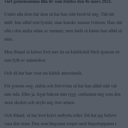
vårt gemensamma lilla liv som föddes den 8e mars 2021.
Under alla dom här åren så har han stått bredvid mig. Tätt tätt
intill. Inte alltid rent fysiskt, utan kanske snarare tvärtom. Han står
ofta i den andra sidan av rummet, men ändå så känns han alltid så
nära.
Men ibland så kräver livet mer än en kärleksfull blick igenom ett
rum fyllt av människor.
Och då har han visat sin kärlek annorlunda.
För genom sorg, rädsla och förtvivlan så har han alltid stått vid
min sida. Eller ja, legat bakom min rygg, omfamnat mig som den
stora skeden och strykt mig över armen.
Och ibland, så har livet krävt ombytta roller. Då har jag behövt
vara den stora. Den som långsamt sveper med fingertopparna i