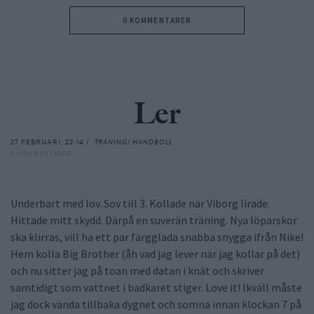
0 KOMMENTARER
Ler
27 FEBRUARI, 22:14 /
TRÄNING/ HANDBOLL
0 KOMMENTARER
Underbart med lov. Sov till 3. Kollade när Viborg lirade.
Hittade mitt skydd. Därpå en suverän träning. Nya löparskor
ska klirras, vill ha ett par färgglada snabba snygga ifrån Nike!
Hem kolla Big Brother (åh vad jag lever när jag kollar på det)
och nu sitter jag på toan med datan i knät och skriver
samtidigt som vattnet i badkaret stiger. Love it! Ikväll måste
jag dock vända tillbaka dygnet och somna innan klockan 7 på