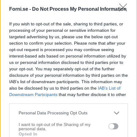
har flera såna personer i mitt liv. Jag av alla. Tänk att på
Forni.se -
Do Not Process My Personal Information
mindre än 2år har jag ändrat hela min syn på mig själv. Ibland
faller man tillbaka in i gamla vanor. Ställer sig framför
If you wish to opt-out of the sale, sharing to third parties, or
spegeln och hatar det man ser. Då är det inte svårare än att
processing of your personal or sensitive information for
man släpper ut all ilska till någon som tror på en. Förstår.
targeted advertising by us, please use the below opt-out
Pushar.
section to confirm your selection. Please note that after your
opt-out request is processed you may continue seeing
Gråter när jag skriver det här. Jag är så himla lycklig! Tror inte
interest-based ads based on personal information utilized by
riktigt de i min närhet förstår hur beroende jag vart utav dem. I
us or personal information disclosed to third parties prior to
your opt-out. You may separately opt-out of the further
början när jag började jobba mig uppåt så var jag verkligen svag.
disclosure of your personal information by third parties on the
Det krävdes inte mycket för att min barriär skulle rasa. Bara man
IAB’s list of downstream participants. This information may
skrapade lite föll hela skalet av. Samtidigt fick jag en del bakslag.
also be disclosed by us to third parties on the
IAB’s List of
Downstream Participants
that may further disclose it to other
Nu är det inte så längre. Man behöver kraffsta mycket längre för
third parties.
att skalet över huvud taget ska börja röra på sig och idag behöver
Personal Data Processing Opt Outs
jag inte alltid någon som pushar mig, för jag kan göra det på egen
hand. Om jag får ett bakslag sväljer jag det och går ur kampen
I want to opt-out of the Sharing of my
personal data.
starkare. Inte hakar upp och skuldlägger mig själv. Idag kan jag
Opted In