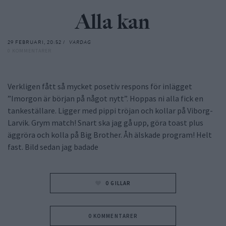
Alla kan
29 FEBRUARI, 20:52 /
VARDAG
0 KOMMENTARER
Verkligen fått så mycket posetiv respons för inlägget
”Imorgon är början på något nytt”. Hoppas ni alla fick en
tankeställare. Ligger med pippi tröjan och kollar på Viborg-
Larvik. Grym match! Snart ska jag gå upp, göra toast plus
äggröra och kolla på Big Brother. Åh älskade program! Helt
fast. Bild sedan jag badade
0
GILLAR
0 KOMMENTARER