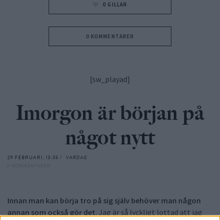
0
GILLAR
0 KOMMENTARER
[sw_playad]
Imorgon är början på
något nytt
29 FEBRUARI, 13:35 /
VARDAG
0 KOMMENTARER
Innan man kan börja tro på sig själv behöver man någon
annan som också gör det.
Jag är så lyckligt lottad att jag