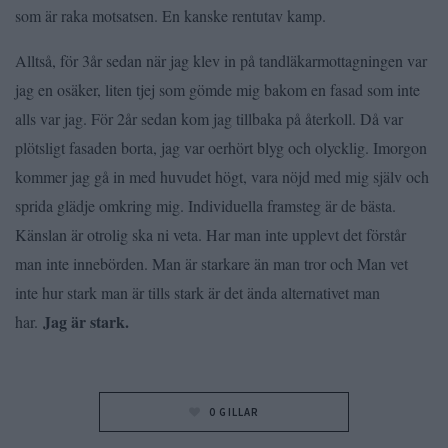
som är raka motsatsen. En kanske rentutav kamp.
Alltså, för 3år sedan när jag klev in på tandläkarmottagningen var
jag en osäker, liten tjej som gömde mig bakom en fasad som inte
alls var jag. För 2år sedan kom jag tillbaka på återkoll. Då var
plötsligt fasaden borta, jag var oerhört blyg och olycklig. Imorgon
kommer jag gå in med huvudet högt, vara nöjd med mig själv och
sprida glädje omkring mig. Individuella framsteg är de bästa.
Känslan är otrolig ska ni veta. Har man inte upplevt det förstår
man inte innebörden. Man är starkare än man tror och Man vet
inte hur stark man är tills stark är det ända alternativet man
Jag är stark.
har.
0
GILLAR