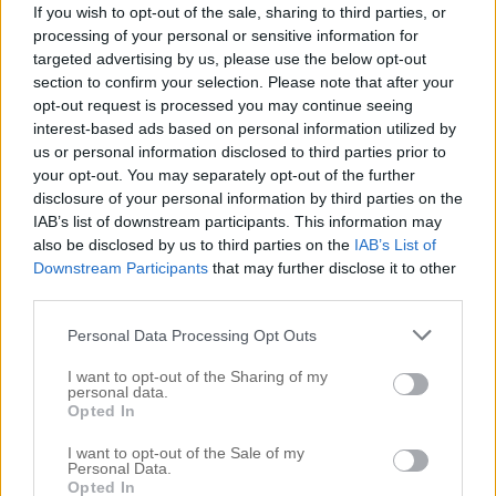
If you wish to opt-out of the sale, sharing to third parties, or
processing of your personal or sensitive information for
targeted advertising by us, please use the below opt-out
Nu ska vi dra till Tengan/Lovisa! Hörs nästa år?!
section to confirm your selection. Please note that after your
opt-out request is processed you may continue seeing
interest-based ads based on personal information utilized by
us or personal information disclosed to third parties prior to
0
GILLAR
your opt-out. You may separately opt-out of the further
disclosure of your personal information by third parties on the
IAB’s list of downstream participants. This information may
also be disclosed by us to third parties on the
IAB’s List of
0 KOMMENTARER
Downstream Participants
that may further disclose it to other
third parties.
Personal Data Processing Opt Outs
[sw_playad]
I want to opt-out of the Sharing of my
personal data.
Hjälp sökes!!
Opted In
I want to opt-out of the Sale of my
31 DECEMBER, 13:15 /
UNCATEGORIZED
Personal Data.
0 KOMMENTARER
Opted In