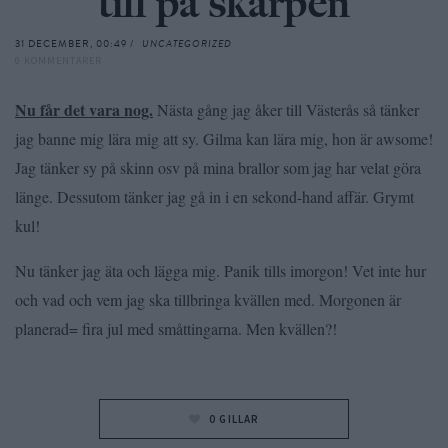
till på skarpen
31 DECEMBER, 00:49 /
UNCATEGORIZED
0 KOMMENTARER
Nu får det vara nog.
Nästa gång jag åker till Västerås så tänker
jag banne mig lära mig att sy. Gilma kan lära mig, hon är awsome!
Jag tänker sy på skinn osv på mina brallor som jag har velat göra
länge. Dessutom tänker jag gå in i en sekond-hand affär. Grymt
kul!
Nu tänker jag äta och lägga mig. Panik tills imorgon! Vet inte hur
och vad och vem jag ska tillbringa kvällen med. Morgonen är
planerad= fira jul med småttingarna. Men kvällen?!
0
GILLAR