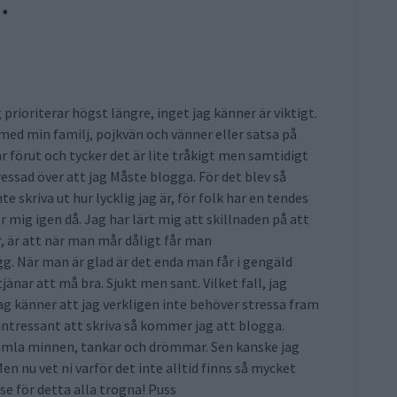
.
prioriterar högst längre, inget jag känner är viktigt.
 med min familj, pojkvän och vänner eller satsa på
r förut och tycker det är lite tråkigt men samtidigt
essad över att jag Måste blogga. För det blev så
nte skriva ut hur lycklig jag är, för folk har en tendes
för mig igen då. Jag har lärt mig att skillnaden på att
r, är att när man mår dåligt får man
g. När man är glad är det enda man får i gengäld
nar att må bra. Sjukt men sant. Vilket fall, jag
 känner att jag verkligen inte behöver stressa fram
 intressant att skriva så kommer jag att blogga.
 gamla minnen, tankar och drömmar. Sen kanske jag
Men nu vet ni varför det inte alltid finns så mycket
lse för detta alla trogna! Puss