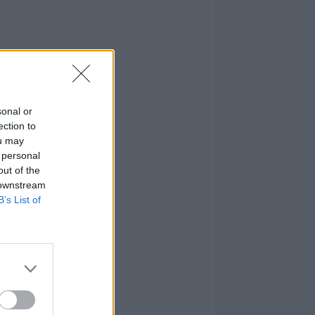
sonal or
ection to
ou may
 personal
out of the
 downstream
B’s List of