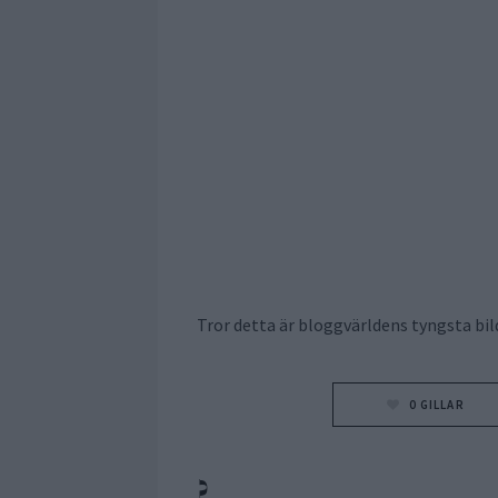
Tror detta är bloggvärldens tyngsta bil
0
GILLAR
?