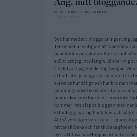
Ang. mitt bloggande.
22 DECEMBER, 14:30 /
VARDAG
0 KOMMENTARER
Det här med att blogga är ingenting jag 
Tycker det är viktigare att spendera tid
handbollen och skolan. Aldrig känt såhä
skönt att jag inte längre känner mig str
tillslut, att jag kände mig tvingad. Vill i
att alltid vilja lägga sig i och förstöra 
skriva ut hur dåligt och hur bra man må
peppning/posetiv respons för sina inläg
människor som tycker att man inte förtjä
kommer inte släppa bloggen men när jag
ett inlägg, när jag har bilder och något
Alltså verkligen bara för att spara på
hittar tillbaka och får tillbaka glöden. 
nytt att läsa här. Hoppas ni har förståe