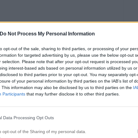
Do Not Process My Personal Information
irandet hemma hos farmor
r göra så var den grym i år. Hann träffa alla nära och kära
to opt-out of the sale, sharing to third parties, or processing of your per
formation for targeted advertising by us, please use the below opt-out s
 min andra familj ute på Dalarö hehe. Tror jag är mer där
r selection. Please note that after your opt-out request is processed y
tkoden kom jag inte ihåg den så fick ringa hem och fråga?!
eing interest-based ads based on personal information utilized by us or
disclosed to third parties prior to your opt-out. You may separately opt-
min pojke också så min julafton kunde inte bli bättre.
losure of your personal information by third parties on the IAB’s list of
ag och Gud så grym vår älskade Albin är. Saknat honom
. This information may also be disclosed by us to third parties on the
IA
erkligen en klump i magen. Har ni några såna vänner, ifrån
Participants
that may further disclose it to other third parties.
gr om året? Åh blir så arg på att vi inte planerade in att
 stanna där ett par dagar..
l Data Processing Opt Outs
 till Lund och kolla Lundaspelen också för att sen följa
öteborg (mycket handbolls snack nu kanske, förvirrar
o opt-out of the Sharing of my personal data.