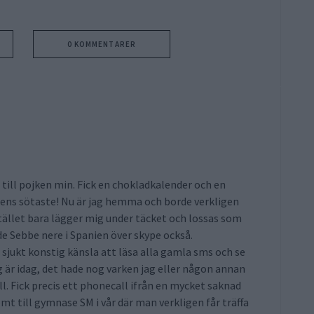
0 KOMMENTARER
 till pojken min. Fick en chokladkalender och en
ns sötaste! Nu är jag hemma och borde verkligen
tället bara lägger mig under täcket och lossas som
e Sebbe nere i Spanien över skype också.
 sjukt konstig känsla att läsa alla gamla sms och se
g är idag, det hade nog varken jag eller någon annan
all. Fick precis ett phonecall ifrån en mycket saknad
mt till gymnase SM i vår där man verkligen får träffa