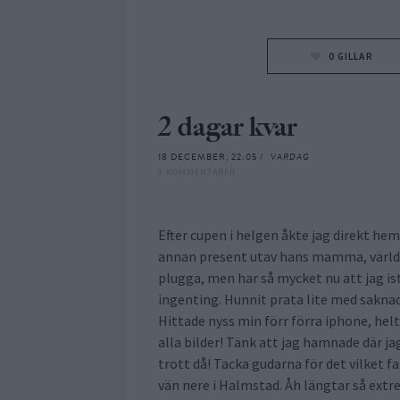
0
GILLAR
2 dagar kvar
18 DECEMBER, 22:05 /
VARDAG
0 KOMMENTARER
Efter cupen i helgen åkte jag direkt hem
annan present utav hans mamma, världe
plugga, men har så mycket nu att jag is
ingenting. Hunnit prata lite med saknad
Hittade nyss min förr förra iphone, helt
alla bilder! Tänk att jag hamnade där ja
trott då! Tacka gudarna för det vilket f
vän nere i Halmstad. Åh längtar så extre