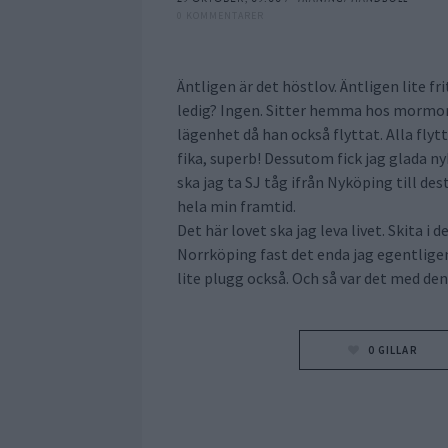
0 KOMMENTARER
Äntligen är det höstlov. Äntligen lite f
ledig? Ingen. Sitter hemma hos mormor 
lägenhet då han också flyttat. Alla fly
fika, superb! Dessutom fick jag glada ny
ska jag ta SJ tåg ifrån Nyköping till 
hela min framtid.
Det här lovet ska jag leva livet. Skita i
Norrköping fast det enda jag egentligen
lite plugg också. Och så var det med den
0
GILLAR