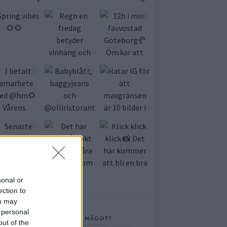
sonal or
ection to
ou may
 personal
LETAR DU EFTER NÅGOT?
out of the