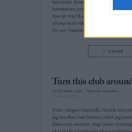
kan andas. Ännu fler veckor utav rehab,
handbollen, tror Gud har andra planer f
han lät mig få ännu en seg skada. Aja ja
på mys kväll någongång och prata killa
för oss i Spanien
0
GILLAR
Turn this club aroun
24 OKTOBER, 12:55 /
TRÄNING/ HANDBOLL
0 KOMMENTARER
Vinst i helgen i Västerås. Förstår inte at
jag hos Martinas farmor, vilket jag kom
bålen och mentalt. Idag tränar mina la
ska jag till naprapaten på en uppföljni