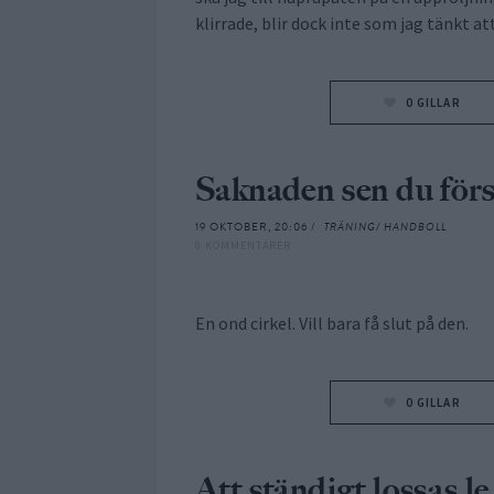
klirrade, blir dock inte som jag tänkt att 
0
GILLAR
Saknaden sen du för
19 OKTOBER, 20:06 /
TRÄNING/ HANDBOLL
0 KOMMENTARER
En ond cirkel. Vill bara få slut på den.
0
GILLAR
Att ständigt lossas le