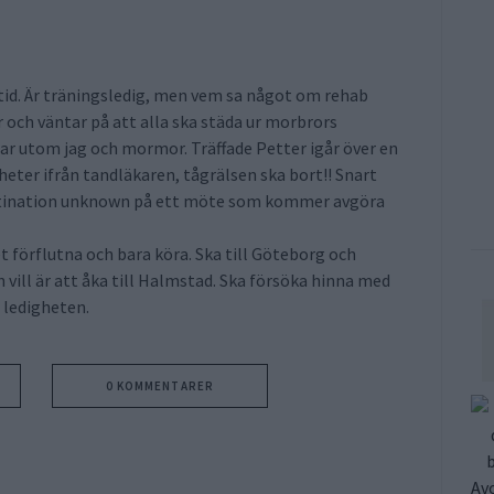
ritid. Är träningsledig, men vem sa något om rehab
och väntar på att alla ska städa ur morbrors
ttar utom jag och mormor. Träffade Petter igår över en
heter ifrån tandläkaren, tågrälsen ska bort!! Snart
destination unknown på ett möte som kommer avgöra
 det förflutna och bara köra. Ska till Göteborg och
 vill är att åka till Halmstad. Ska försöka hinna med
 ledigheten.
0 KOMMENTARER