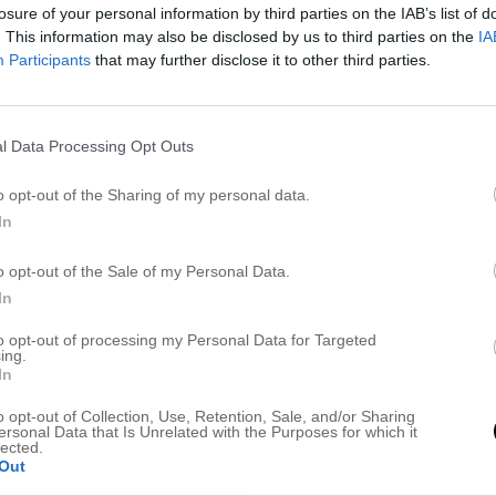
losure of your personal information by third parties on the IAB’s list of
. This information may also be disclosed by us to third parties on the
IA
Participants
that may further disclose it to other third parties.
l Data Processing Opt Outs
o opt-out of the Sharing of my personal data.
In
o opt-out of the Sale of my Personal Data.
In
et
to opt-out of processing my Personal Data for Targeted
ing.
In
o opt-out of Collection, Use, Retention, Sale, and/or Sharing
ersonal Data that Is Unrelated with the Purposes for which it
lected.
uldran så fick jag plötsligt en överansträngd och
Out
t om höften och arslet. Är så arg nu att jag knappt