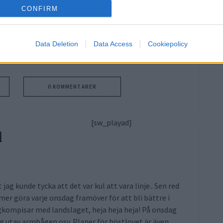
 som om jag inte har nog med det. Åt helvete med
CONFIRM
ör mig, eller så tog han sig en sup härom dagen när
g och Martina tänker bjuda ut våran nya tränare Erika
r med henne. Hon är världens bästa och var tränare
Data Deletion
Data Access
Cookiepolicy
0 KOMMENTARER
[sw_playad]
d
t jag kunde tycka att det var kul att vara linje.. Sen red
mer göra varje onsdag framöver för att bli bättre i
gkompisar med landslaget, heja heja heja! På onsdag
ng utav armbågen osv. Planer för höstlovet är även