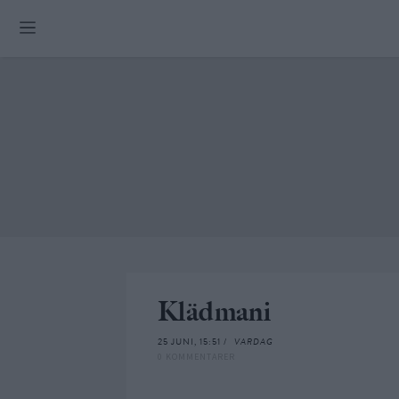
Skip
to
content
Klädmani
25 JUNI, 15:51 /
VARDAG
0 KOMMENTARER