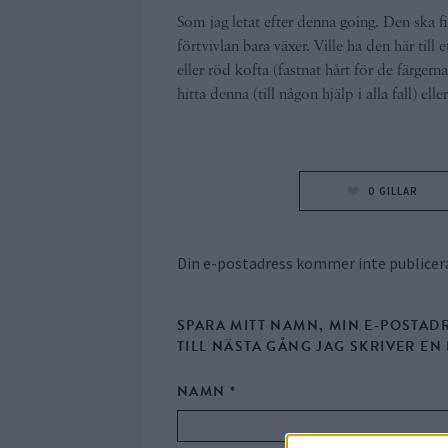
Som jag letat efter denna going. Den ska 
förtvivlan bara växer. Ville ha den här till 
eller röd kofta (fastnat hårt för de färger
hitta denna (till någon hjälp i alla fall) el
0
GILLAR
Din e-postadress kommer inte publicer
SPARA MITT NAMN, MIN E-POSTAD
TILL NÄSTA GÅNG JAG SKRIVER E
NAMN
*