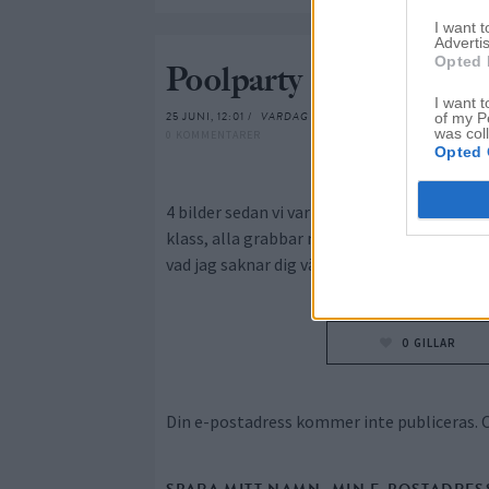
I want 
Advertis
Opted 
Poolparty
I want t
25 JUNI, 12:01 /
VARDAG
of my P
was col
0 KOMMENTARER
Opted 
4 bilder sedan vi var hemma hos Johanna ve
klass, alla grabbar man i vanliga fall inte 
vad jag saknar dig vännen. Sluta jobba så vi 
0
GILLAR
Din e-postadress kommer inte publiceras.