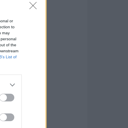
sonal or
ection to
ou may
 personal
out of the
 downstream
B’s List of