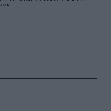
S OCH WEBBPLATS I DENNA WEBBLÄSARE TILL
NTAR.