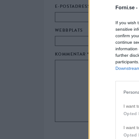
E-POSTADRESS
*
Forni.se -
If you wish 
sensitive in
WEBBPLATS
confirm you
continue se
information 
KOMMENTAR
*
further disc
participants
Downstream 
Persona
I want t
Opted 
I want t
Opted 