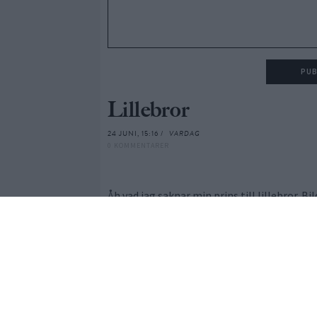
Lillebror
24 JUNI, 15:16 /
VARDAG
0 KOMMENTARER
Åh vad jag saknar min prins till lillebror.
plutten till frissören härom dagen och gud s
kommer hem tänker jag överasska min plutt
0
GILLAR