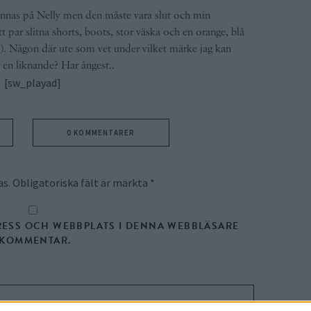
finnas på Nelly men den måste vara slut och min
ett par slitna shorts, boots, stor väska och en orange, blå
na). Någon där ute som vet under vilket märke jag kan
ler en liknande? Har ångest..
[sw_playad]
0 KOMMENTARER
as.
Obligatoriska fält är märkta
*
RESS OCH WEBBPLATS I DENNA WEBBLÄSARE
N KOMMENTAR.