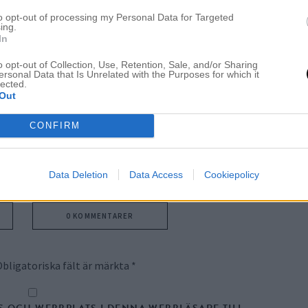
to opt-out of processing my Personal Data for Targeted
ing.
In
o opt-out of Collection, Use, Retention, Sale, and/or Sharing
ersonal Data that Is Unrelated with the Purposes for which it
lected.
Out
CONFIRM
ckan innan skolavslutningen. Faktiskt så saknar jag min
hänger med. Understa bilden säger mest, Morris och jag! Åh
kan ses.
Data Deletion
Data Access
Cookiepolicy
0 KOMMENTARER
Obligatoriska fält är märkta
*